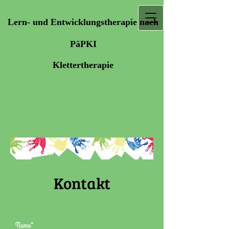
Lern- und Entwicklungstherap
ie nach
PäPKI
Klettertherapie
Kontakt
Name*